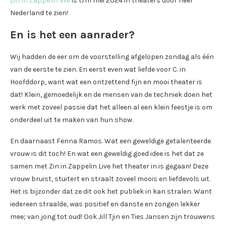
Zin in Zappelin live
is t/m mei 2024 in theaters door heel
Nederland te zien!
En is het een aanrader?
Wij hadden de eer om de voorstelling afgelopen zondag als één
van de eerste te zien. En eerst even wat liefde voor C. in
Hoofddorp, want wat een ontzettend fijn en mooi theater is
dat! Klein, gemoedelijk en de mensen van de techniek doen het
werk met zoveel passie dat het alleen al een klein feestje is om
onderdeel uit te maken van hun show.
En daarnaast Fenna Ramos. Wat een geweldige getalenteerde
vrouw is dit toch! En wat een geweldig goed idee is het dat ze
samen met Zin in Zappelin Live het theater in is gegaan! Deze
vrouw bruist, stuitert en straalt zoveel moois en liefdevols uit.
Het is bijzonder dat ze dit ook het publiek in kan stralen. Want
iedereen straalde, was positief en danste en zongen lekker
mee; van jong tot oud! Ook Jill Tjin en Ties Jansen zijn trouwens