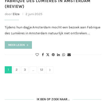
FABRIQUE DES LUMIÈRES IN AMSTERDAM
(REVIEW)
door
Elize
2 juni 2025
Tijdens hun dagje Amsterdam mocht een bezoek aan Fabrique
des Lumières in Amsterdam natuurlijk niet ontbreken. …
MEER LEZEN
1
2
3
…
12
IK BEN OP ZOEK NAAR…