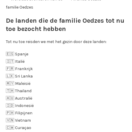
De landen die de familie Oedzes tot nu
toe bezocht hebben
Tot nu toe reisden we met het gezin door deze landen:
🇪🇸 Spanje
🇮🇹 Italië
🇫🇷 Frankrijk
🇱🇰 Sri Lanka
🇲🇾 Maleisië
🇹🇭 Thailand
🇦🇺 Australië
🇮🇩 Indonesië
🇵🇭 Filipijnen
🇻🇳 Vietnam
🇨🇼 Curaçao