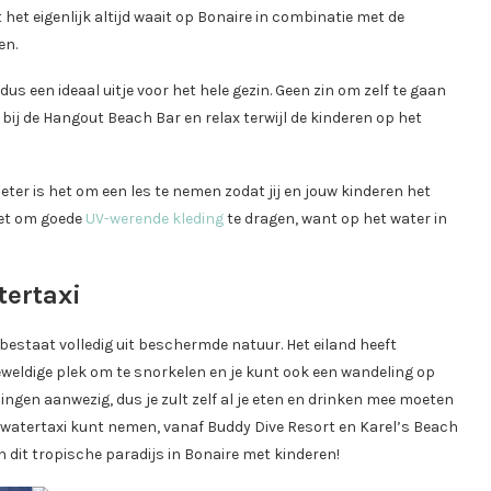
et eigenlijk altijd waait op Bonaire in combinatie met de
en.
us een ideaal uitje voor het hele gezin. Geen zin om zelf te gaan
bij de Hangout Beach Bar en relax terwijl de kinderen op het
ter is het om een les te nemen zodat jij en jouw kinderen het
iet om goede
UV-werende kleding
te dragen, want op het water in
tertaxi
n bestaat volledig uit beschermde natuur. Het eiland heeft
eweldige plek om te snorkelen en je kunt ook een wandeling op
ningen aanwezig, dus je zult zelf al je eten en drinken mee moeten
e watertaxi kunt nemen, vanaf Buddy Dive Resort en Karel’s Beach
 dit tropische paradijs in Bonaire met kinderen!