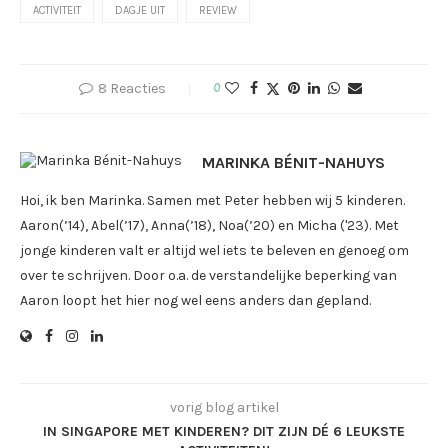
ACTIVITEIT
DAGJE UIT
REVIEW
8 Reacties
0
MARINKA BÉNIT-NAHUYS
Hoi, ik ben Marinka. Samen met Peter hebben wij 5 kinderen.
Aaron(’14), Abel(’17), Anna(’18), Noa(’20) en Micha ('23). Met
jonge kinderen valt er altijd wel iets te beleven en genoeg om
over te schrijven. Door o.a. de verstandelijke beperking van
Aaron loopt het hier nog wel eens anders dan gepland.
vorig blog artikel
IN SINGAPORE MET KINDEREN? DIT ZIJN DÉ 6 LEUKSTE