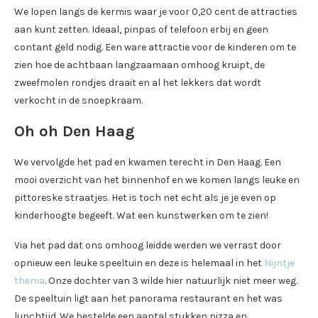
We lopen langs de kermis waar je voor 0,20 cent de attracties
aan kunt zetten. Ideaal, pinpas of telefoon erbij en geen
contant geld nodig. Een ware attractie voor de kinderen om te
zien hoe de achtbaan langzaamaan omhoog kruipt, de
zweefmolen rondjes draait en al het lekkers dat wordt
verkocht in de snoepkraam.
Oh oh Den Haag
We vervolgde het pad en kwamen terecht in Den Haag. Een
mooi overzicht van het binnenhof en we komen langs leuke en
pittoreske straatjes. Het is toch net echt als je je even op
kinderhoogte begeeft. Wat een kunstwerken om te zien!
Via het pad dat ons omhoog leidde werden we verrast door
opnieuw een leuke speeltuin en deze is helemaal in het
Nijntje
thema
. Onze dochter van 3 wilde hier natuurlijk niet meer weg.
De speeltuin ligt aan het panorama restaurant en het was
lunchtijd. We bestelde een aantal stukken pizza en