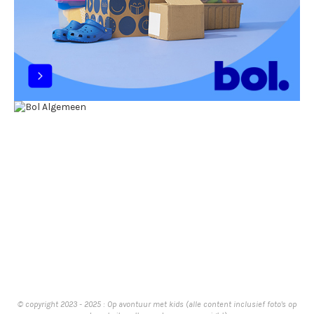
© copyright 2023 - 2025 : Op avontuur met kids (alle content inclusief foto's op