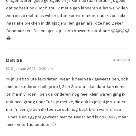
dingen waren goed geregeld en je kent de taal natuurlijk goed,
dat scheelt ook. Toch zou ik met eigen kinderen alles wel willen
zien en ze met alles willen laten kennismaken, dus ik zou zeker
naar alle plekken in dit lijstje willen gaan als ik ze had. Zeker
Denemarken! Die huisjes zijn toch onweerstaanbaar! 😍😍😍😂
😂
DENISE
REAGEREN
17 januari 2023 - 2:30 pm
Mijn 3 absolute favorieten -waar ik heel vaak geweest ben, ook
met de kinderen- heb je op 1, 2 en 3 staan, dus daar kan ik me
prima in vinden. Toen de kinderen nog heel klein waren ging ik
ook heel graag naar Turkije met ze, die ook in je lijstje staat en
in m’n eentje ben ik (toen ze ook nog best klein waren) naar
Tunesië en Egypte geweest met ze. Nederland is ook leuk, maar
meer voor tussendoor. 🙂