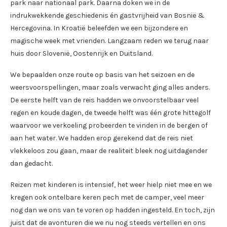
park naar nationaal park. Daarna doken we in de
indrukwekkende geschiedenis én gastvrijheid van Bosnië &
Hercegovina. In Kroatië beleefden we een bijzondere en
magische week met vrienden. Langzaam reden we terug naar
huis door Slovenië, Oostenrijk en Duitsland.
We bepaalden onze route op basis van het seizoen en de
weersvoorspellingen, maar zoals verwacht ging alles anders.
De eerste helft van de reis hadden we onvoorstelbaar veel
regen en koude dagen, de tweede helft was één grote hittegolf
waarvoor we verkoeling probeerden te vinden in de bergen of
aan het water. We hadden erop gerekend dat de reis niet
vlekkeloos zou gaan, maar de realiteit bleek nog uitdagender
dan gedacht.
Reizen met kinderen is intensief, het weer hielp niet mee en we
kregen ook ontelbare keren pech met de camper, veel meer
nog dan we ons van te voren op hadden ingesteld. En toch, zijn
juist dat de avonturen die we nu nog steeds vertellen en ons