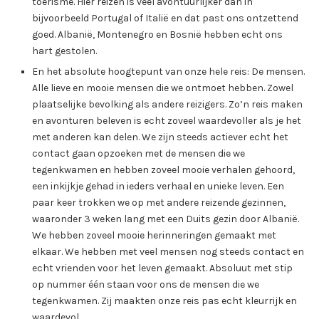
toerisme. Hier reizen is veel avontuurlijker dan in
bijvoorbeeld Portugal of Italië en dat past ons ontzettend
goed. Albanië, Montenegro en Bosnië hebben echt ons
hart gestolen.
En het absolute hoogtepunt van onze hele reis: De mensen.
Alle lieve en mooie mensen die we ontmoet hebben. Zowel
plaatselijke bevolking als andere reizigers. Zo’n reis maken
en avonturen beleven is echt zoveel waardevoller als je het
met anderen kan delen. We zijn steeds actiever echt het
contact gaan opzoeken met de mensen die we
tegenkwamen en hebben zoveel mooie verhalen gehoord,
een inkijkje gehad in ieders verhaal en unieke leven. Een
paar keer trokken we op met andere reizende gezinnen,
waaronder 3 weken lang met een Duits gezin door Albanië.
We hebben zoveel mooie herinneringen gemaakt met
elkaar. We hebben met veel mensen nog steeds contact en
echt vrienden voor het leven gemaakt. Absoluut met stip
op nummer één staan voor ons de mensen die we
tegenkwamen. Zij maakten onze reis pas echt kleurrijk en
waardevol.