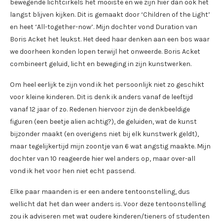
bewegende lichtcirkels het mooiste en we zijn hier dan ook het
langst blijven kijken. Dit is gemaakt door ‘Children of the Light’
en heet ‘All-together-now’. Mijn dochter vond Duration van
Boris Acket het leukst. Het deed haar denken aan een bos waar
we doorheen konden lopen terwijl het onweerde. Boris Acket
combineert geluid, licht en beweging in zijn kunstwerken.
Om heel eerlijk te zijn vond ik het persoonlijk niet zo geschikt
voor kleine kinderen. Dit is denk ik anders vanaf de leeftijd
vanaf 12 jaar of zo. Redenen hiervoor zijn de denkbeeldige
figuren (een beetje alien achtig?), de geluiden, wat de kunst
bijzonder maakt (en overigens niet bij elk kunstwerk geldt),
maar tegelijkertijd mijn zoontje van 6 wat angstig maakte. Mijn
dochter van 10 reageerde hier wel anders op, maar over-all
vond ik het voor hen niet echt passend.
Elke paar maanden is er een andere tentoonstelling, dus
wellicht dat het dan weer anders is. Voor deze tentoonstelling
zou ik adviseren met wat oudere kinderen/tieners of studenten