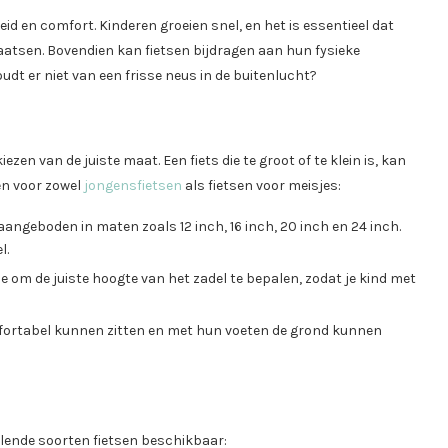
heid en comfort. Kinderen groeien snel, en het is essentieel dat
rplaatsen. Bovendien kan fietsen bijdragen aan hun fysieke
oudt er niet van een frisse neus in de buitenlucht?
iezen van de juiste maat. Een fiets die te groot of te klein is, kan
len voor zowel
jongensfietsen
als fietsen voor meisjes:
angeboden in maten zoals 12 inch, 16 inch, 20 inch en 24 inch.
l.
 je om de juiste hoogte van het zadel te bepalen, zodat je kind met
ortabel kunnen zitten en met hun voeten de grond kunnen
illende soorten fietsen beschikbaar: