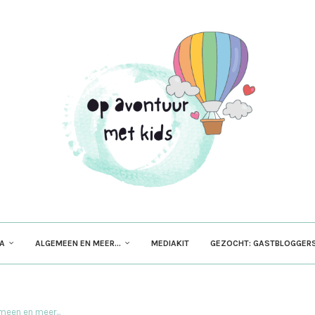
PA
ALGEMEEN EN MEER…
MEDIAKIT
GEZOCHT: GASTBLOGGERS
meen en meer...