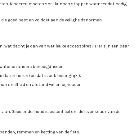
eren. Kinderen moeten snel kunnen stoppen wanneer dat nodig
 die goed past en voldoet aan de veiligheidsnormen.
en, wat dacht je dan van wat leuke accessoires? Hier zijn een paar
water en andere benodigdheden.
an laten horen (en dat is ook belangrijk!).
 hun snelheid en afstand willen bijhouden.
n staan. Goed onderhoud is essentieel om de levensduur van de
banden, remmen en ketting van de fiets.