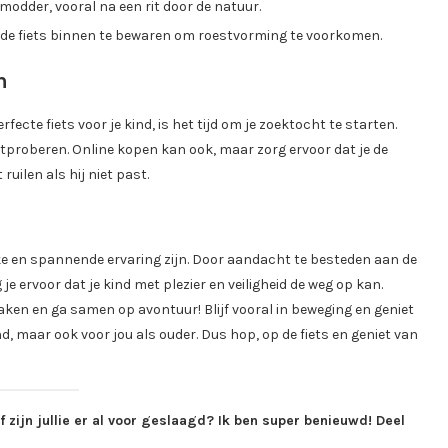
 modder, vooral na een rit door de natuur.
m de fiets binnen te bewaren om roestvorming te voorkomen.
n
fecte fiets voor je kind, is het tijd om je zoektocht te starten.
 uitproberen. Online kopen kan ook, maar zorg ervoor dat je de
uilen als hij niet past.
euke en spannende ervaring zijn. Door aandacht te besteden aan de
 je ervoor dat je kind met plezier en veiligheid de weg op kan.
maken en ga samen op avontuur! Blijf vooral in beweging en geniet
kind, maar ook voor jou als ouder. Dus hop, op de fiets en geniet van
of zijn jullie er al voor geslaagd? Ik ben super benieuwd! Deel