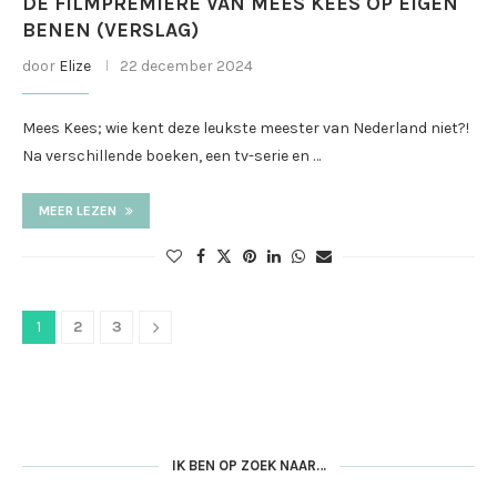
DE FILMPREMIÈRE VAN MEES KEES OP EIGEN
BENEN (VERSLAG)
door
Elize
22 december 2024
Mees Kees; wie kent deze leukste meester van Nederland niet?!
Na verschillende boeken, een tv-serie en …
MEER LEZEN
1
2
3
IK BEN OP ZOEK NAAR…